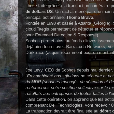
chose faîte grâce à la transaction numéraire 
de dollars US
. Un rachat mené par une main 
principal actionnaire,
Thoma Bravo
.
Fondée en 1998 et basée à Atlanta (Géorgie), 
cloud Taegis permettant de détecter et répo
pour Extended Detection & Response).
Sophos permet ainsi au fonds d'investissement 
déjà bien fourni avec Barracuda Networks, Ve
Darktrace (acquis récemment pour un montant 
Joe Levy, CEO de Sophos depuis mai dernier, a
"En combinant nos solutions de sécurité et no
du MDR (services managés de détection et d
renforcerons notre position collective sur le m
résultats aux entreprises de toutes tailles à l'
Dans cette opération, on apprend que les act
comprenant Dell Technologies, vont recevoir
8
La transaction devrait être finalisée au
début d