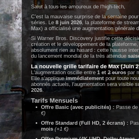
Salut à tous les amoureux de l'high-tech,
C’est la mauvaise surprise de la semaine pour 
séries. Le
8 juin 2026
, la plateforme de strea
Max) a officialisé une augmentation générale d
Si Warner Bros. Discovery justifie cette décis
création et le développement de la plateforme, 
absolument rien au hasard : cette hausse inter
du lancement mondial de la très attendue
sais
La nouvelle grille tarifaire de Max (Juin 
L'augmentation oscille entre
1 et 2 euros
par m
Elle s'applique
immédiatement
pour toute nouv
abonnés actuels, l'augmentation sera visible su
2026
.
Tarifs Mensuels
Offre Basic (avec publicités) :
Passe de 
€)
Offre Standard (Full HD, 2 écrans) :
Pas
mois
(+1 €)
Offre Premium (4K UHD, Dolby Atmos, 4