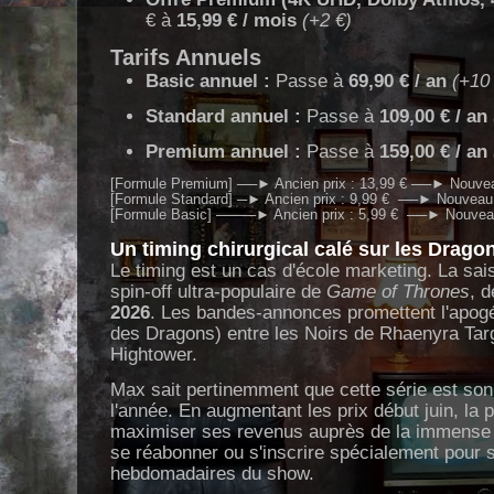
€ à
15,99 € / mois
(+2 €)
Tarifs Annuels
Basic annuel :
Passe à
69,90 € / an
(+10
Standard annuel :
Passe à
109,00 € / an
Premium annuel :
Passe à
159,00 € / an
[Formule Premium] ──► Ancien prix : 13,99 € ──► Nouveau 
[Formule Standard] ─► Ancien prix : 9,99 €  ──► Nouveau pr
Un timing chirurgical calé sur les Drag
Le timing est un cas d'école marketing. La sa
spin-off ultra-populaire de
Game of Thrones
, d
2026
. Les bandes-annonces promettent l'apogée
des Dragons) entre les Noirs de Rhaenyra Targ
Hightower.
Max sait pertinemment que cette série est so
l'année. En augmentant les prix début juin, la 
maximiser ses revenus auprès de la immense 
se réabonner ou s'inscrire spécialement pour 
hebdomadaires du show.