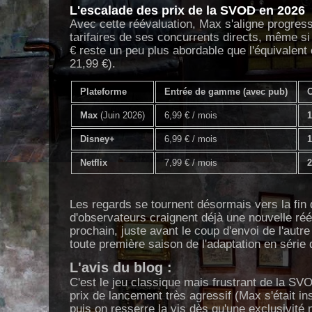
L'escalade des prix de la SVOD en 2026
Avec cette réévaluation, Max s'aligne progres
tarifaires de ses concurrents directs, même si
€ reste un peu plus abordable que l'équivalent 
21,99 €).
Plateforme
Entrée de gamme (avec pub)
O
Max
(Juin 2026)
6,99 € / mois
1
Disney+
6,99 € / mois
1
Netflix
7,99 € / mois
2
Les regards se tournent désormais vers la fin
d'observateurs craignent déjà une nouvelle réév
prochain, juste avant le coup d'envoi de l'autre
toute première saison de l'adaptation en série 
L'avis du blog :
C'est le jeu classique mais frustrant de la SV
prix de lancement très agressif (Max s'était in
puis on resserre la vis dès qu'une exclusivité 