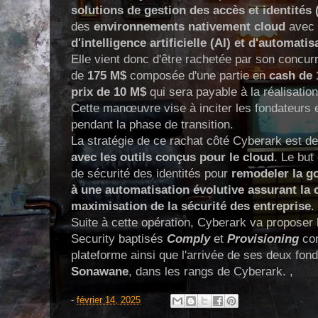
solutions de gestion des accès et identités 
des
environnements nativement cloud
avec
d'intelligence artificielle (AI) et d'automatis
Elle vient donc d'être rachetée par son concu
de
175 M$
composée d'une partie en
cash de
prix de 10 M$
qui sera payable à la réalisatio
Cette manœuvre vise à inciter les fondateurs e
pendant la phase de transition.
La stratégie de ce rachat côté Cyberark est de
avec les outils conçus pour le cloud
. Le but
de sécurité des identités pour
remodeler la g
à une automatisation évolutive assurant la 
maximisation de la sécurité des entreprise
.
Suite à cette opération, Cyberark va proposer l
Security baptisés
Comply
et
Provisioning
com
plateforme ainsi que l'arrivée de ses deux fon
Sonawane
, dans les rangs de Cyberark. ,
-
février 14, 2025