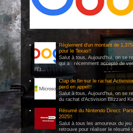
Règlement d'un montant de 1,375 
pour le Texas!!
Salut à tous, Aujourd'hui, on se 
qui a récemment accepté de verse
l'Ét...
Clap de fin sur le rachat Activisi
perd en appel!!
Salut à tous, Aujourd'hui, on se re
du rachat d'Activision Blizzard Ki
Résumé du Nintendo Direct: Partn
2025!!
Salut à tous les amoureux du jeu 
retrouve pour réaliser le résumé 