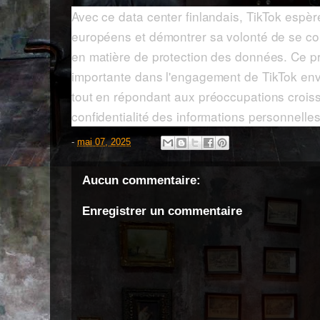
Avec ce data center finlandais, TikTok espèr
européens et démontrer sa volonté de se co
en matière de protection des données. Ce p
importante dans l'engagement de TikTok env
tout en répondant aux préoccupations crois
confidentialité des informations personnelles
-
mai 07, 2025
Aucun commentaire:
Enregistrer un commentaire