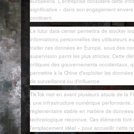
européens. L'entreprise considère cette inf
significative » dans son engagement envers 
continent.
Le futur data center permettra de stocker loc
informations personnelles des utilisateurs eu
traiter ces données en Europe, sous des nor
supervision parmi les plus strictes. Cette d
critiques des gouvernements occidentaux, q
permettre à la Chine d'exploiter les données 
de surveillance ou d'influence.
TikTok met en avant plusieurs atouts de la Fi
: une infrastructure numérique performante,
réglementaire stable en matière de données
technologique reconnue. Ces éléments font d
l'emplacement idéal » pour accueillir cette no