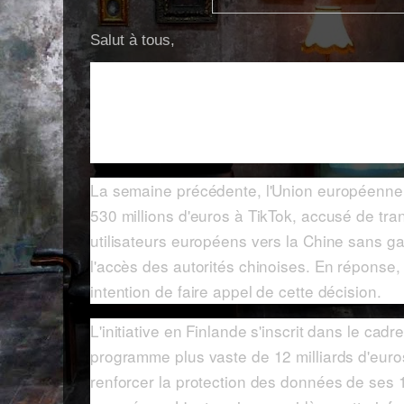
Salut à tous,
Aujourd'hui, on se retrouve pour parler 
propos d'un investissement d'un milliard
construction d'un nouveau data center à 
la Finlande.
La semaine précédente, l'Union européenne 
530 millions d'euros à TikTok, accusé de tr
utilisateurs européens vers la Chine sans ga
l'accès des autorités chinoises. En réponse
intention de faire appel de cette décision.
L'initiative en Finlande s'inscrit dans le cadr
programme plus vaste de 12 milliards d'euro
renforcer la protection des données de ses 17