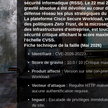
sécurité informatique (RSSI). Le
22 mai 
gravité absolue a été dévoilée au cœur 
défense réseau les plus stratégiques du
La plateforme
Cisco Secure Workload
, v
des politiques
Zero Trust
, de la microseg
des infrastructures d'entreprise, est touc
sécurité critique affichant le score maxi
l'échelle CVSS
.
Fiche technique de la faille (Mai 2026)
Identifiant :
CVE-2026-20223.
Score de gravité :
10.0 / 10 (Critique max
Produit affecté :
Version sur site (
on-pre
Workload.
Vecteur d'attaque :
Requête HTTP malveil
aucune authentification requise.
Impact :
Escalade de privilèges immédiate
du site.