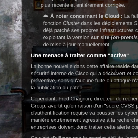
plus récente et entièrement corrigée.
☁️
À noter concernant le Cloud :
La fai
fonction
Cluster
dans les déploiements Sa
déjà patché ses propres infrastructures c
exploitant la version
sur site (
on-premis
de mise à jour manuellement.
Une menace à traiter comme "active"
La bonne nouvelle dans cette affaire réside dan
sécurité interne de Cisco qui a découvert et cor
préventive, sans qu'aucune fuite ou attaque n'a
la publication du patch.
Cependant, Fred Chagnon, directeur de reche
Group, avertit qu'en raison d'un "score CVSS pa
d'authentification requise va pousser les cybe
manière extrêmement agressive à la recherch
entreprises doivent donc traiter cette alerte