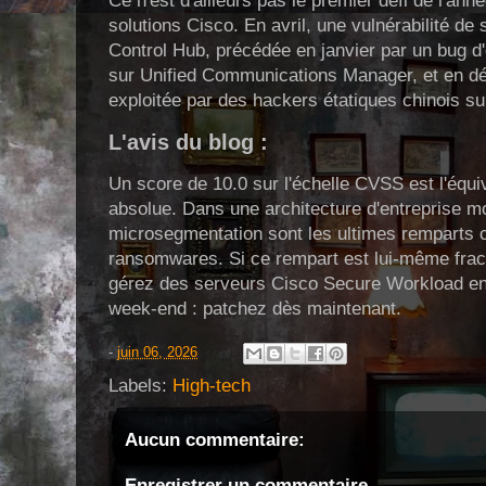
Ce n'est d'ailleurs pas le premier défi de l'ann
solutions Cisco. En avril, une vulnérabilité d
Control Hub, précédée en janvier par un bug d
sur Unified Communications Manager, et en dé
exploitée par des hackers étatiques chinois s
L'avis du blog :
Un score de 10.0 sur l'échelle CVSS est l'équi
absolue. Dans une architecture d'entreprise m
microsegmentation sont les ultimes remparts c
ransomwares. Si ce rempart est lui-même fract
gérez des serveurs Cisco Secure Workload en l
week-end : patchez dès maintenant.
-
juin 06, 2026
Labels:
High-tech
Aucun commentaire:
Enregistrer un commentaire