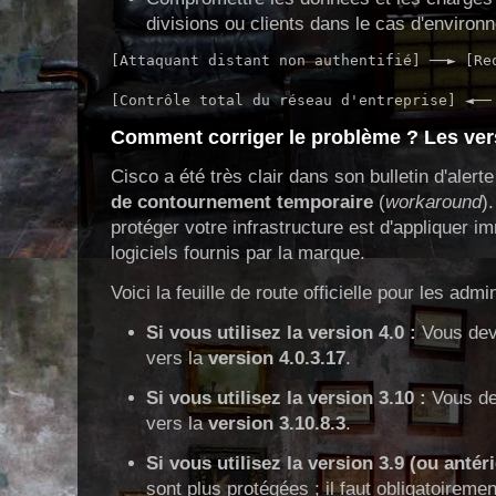
divisions ou clients dans le cas d'environ
[Attaquant distant non authentifié] ──► [Re
                                            
Comment corriger le problème ? Les vers
Cisco a été très clair dans son bulletin d'alerte
de contournement temporaire
(
workaround
)
protéger votre infrastructure est d'appliquer i
logiciels fournis par la marque.
Voici la feuille de route officielle pour les adm
Si vous utilisez la version 4.0 :
Vous dev
vers la
version 4.0.3.17
.
Si vous utilisez la version 3.10 :
Vous dev
vers la
version 3.10.8.3
.
Si vous utilisez la version 3.9 (ou antéri
sont plus protégées ; il faut obligatoireme