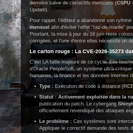
dernière salve de correctifs mensuels (
CSPU
Update
).
Pour rappel, l'éditeur a abandonné son rythme 
mensuel
afin d'éviter l'effet "raz-de-marée" 
Pourtant, la mise à jour du 16 juin reste colos
corrigées, et l'une d'entre elles nécessite un
Le carton rouge : La CVE-2026-35273 da
C'est LA faille majeure de ce cycle. Elle touc
d'Oracle PeopleSoft, un système ultra-critique
humaines, la finance et les données internes d
Type :
Exécution de code à distance (RCE
Statut :
Activement exploitée dans la n
publication du patch. Le cybergang
Shiny
officiellement revendiqué des attaques exp
Le problème :
Ces systèmes sont interco
Appliquer le correctif demande des tests 