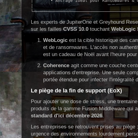
│       • Ancrage idéal pour Ransomwares & C
│                                           
Les experts de JupiterOne et Greyhound Resear
sur les failles
CVSS 10.0
touchant
WebLogic 
WebLogic
est la cible historique des c
et de ransomwares. L'accès non authentif
est un cadeau de Noël avant l'heure pour 
Coherence
agit comme une couche cent
applications d'entreprise. Une seule com
portée étendue pour infecter l'intégralité 
Le piège de la fin de support (EoX)
Pour ajouter une dose de stress, une trentaine
produits de la gamme Fusion Middleware qui a
standard d'ici décembre 2026
.
Les entreprises se retrouvent prises au piège :
urgence des environnements lourdement person