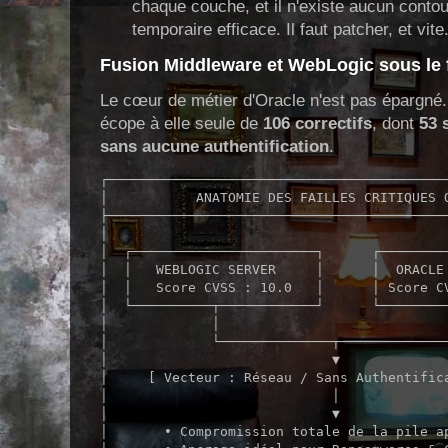
chaque couche, et il n'existe aucun conto
temporaire efficace. Il faut patcher, et vite
Fusion Middleware et WebLogic sous le 
Le cœur de métier d'Oracle n'est pas épargné.
écope à elle seule de
106 correctifs
, dont
53 
sans aucune authentification
.
┌───────────────────────────────────────────
│           ANATOMIE DES FAILLES CRITIQUES O
├───────────────────────────────────────────
│                                           
│  ┌───────────────────────┐      ┌─────────
│  │   WEBLOGIC SERVER     │      │  ORACLE 
│  │   Score CVSS : 10.0   │      │ Score CV
│  └──────────┬────────────┘      └─────────
│             │                             
│             └──────────────┬──────────────
│                            ▼              
│     [ Vecteur : Réseau / Sans Authentifica
│                            │              
│                            ▼              
│       • Compromission totale de la pile ap