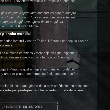
 par l'IA deviendra vérifiable et traçable auprès des
 de plus en plus d'opérations numériques pour le compte
ou d'une institution. Pour ce faire, il est essentiel de
le compte de qui, avec quels droits et qui est
mier ministre Kristen Michal.
e pionnier mondial
e-fiction lorsqu'il vient de Tallinn. L'Estonie est depuis plus de
a planète :
Les citoyens estoniens votent déjà en ligne, signent
ôts ou dossiers médicaux via leur carte d'identité
éjà à n'importe quel entrepreneur dans le monde de
 y créer et piloter une entreprise à distance de manière
illera la politesse aux géants de la tech américains ou asiatiques
 à intégrer juridiquement les agents virtuels dans son
─────────────────────────────┐

 L'IDENTITÉ EN ESTONIE       │
