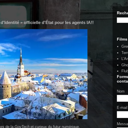
Reche
'Identité » officielle d'État pour les agents IA!!
Films
Gre
Ter
L'A
Gho
Flu
Formu
conta
Nom
E-mai
Mess
tes de la
GovTech
et curieux du futur numérique,