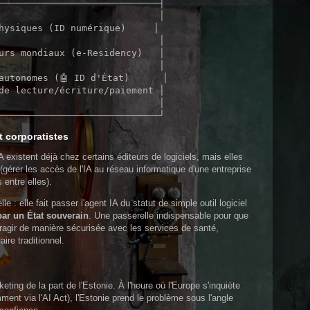
─────────────────────────────┤

                             │

hysiques (ID numérique)     │

                             │

urs mondiaux (e-Residency)   │

                             │

autonomes (🤖 ID d'État)      │

de lecture/écriture/paiement │

                             │

t corporatistes
IA existent déjà chez certains éditeurs de logiciels, mais elles
gérer les accès de l'IA au réseau informatique d'une entreprise
entre elles).
: elle fait passer l'agent IA du statut de simple outil logiciel
 par un État souverain
. Une passerelle indispensable pour que
teragir de manière sécurisée avec les services de santé,
aire traditionnel.
eting de la part de l'Estonie. À l'heure où l'Europe s'inquiète
ment via l'AI Act), l'Estonie prend le problème sous l'angle