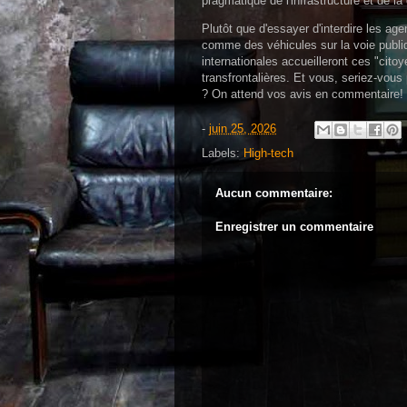
pragmatique de l'infrastructure et de la
Plutôt que d'essayer d'interdire les ag
comme des véhicules sur la voie publi
internationales accueilleront ces "cito
transfrontalières. Et vous, seriez-vous
? On attend vos avis en commentaire!
-
juin 25, 2026
Labels:
High-tech
Aucun commentaire:
Enregistrer un commentaire