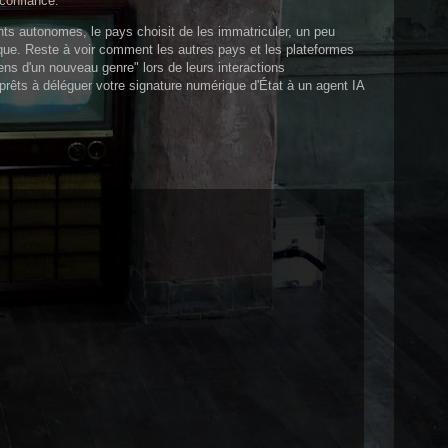
 confiance.
ents autonomes, le pays choisit de les immatriculer, un peu
que. Reste à voir comment les autres pays et les plateformes
yens d'un nouveau genre" lors de leurs interactions
 prêts à déléguer votre signature numérique d'État à un agent IA