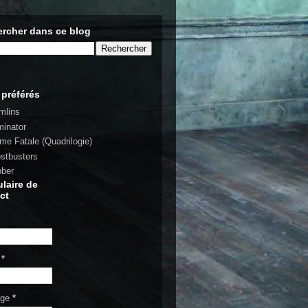
rcher dans ce blog
 préférés
mlins
minator
rme Fatale (Quadrilogie)
stbusters
bber
laire de
ct
l
*
age
*