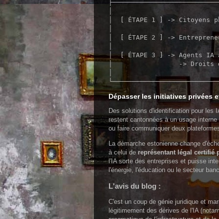
├───────────────────────────
│                           
│  [ ÉTAPE 1 ] -> Citoyens p
│                           
│  [ ÉTAPE 2 ] -> Entreprene
│                           
│  [ ÉTAPE 3 ] -> Agents IA 
│                 -> Droits 
│                           
Dépasser les initiatives privées e
Des solutions d'identification pour les 
restent cantonnées à un usage interne (
ou faire communiquer deux plateformes 
La démarche estonienne change d'échelle 
à celui de
représentant légal certifié
l'IA sorte des entreprises et puisse in
l'énergie, l'éducation ou le secteur banc
L'avis du blog :
C'est un coup de génie juridique et mark
légitimement des dérives de l'IA (notam