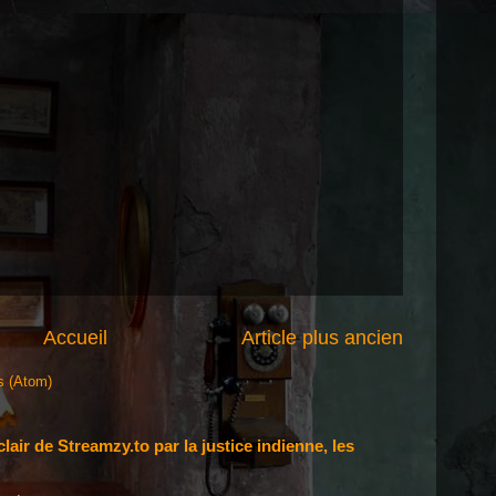
Accueil
Article plus ancien
s (Atom)
air de Streamzy.to par la justice indienne, les