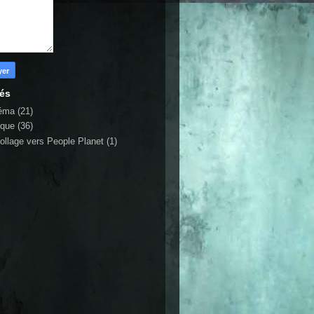
lés
éma
(21)
ique
(36)
ollage vers People Planet
(1)