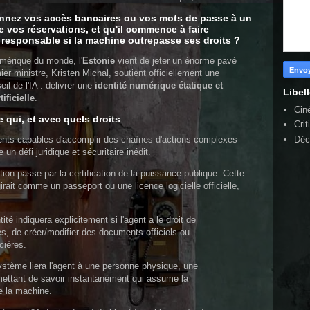
nnez vos accès bancaires ou vos mots de passe à un
e vos réservations, et qu'il commence à faire
t responsable si la machine outrepasse ses droits ?
umérique du monde, l'
Estonie
vient de jeter un énorme pavé
ier ministre, Kristen Michal, soutient officiellement une
il de l'IA : délivrer une
identité numérique étatique et
Libel
ificielle
.
Cin
e qui, et avec quels droits
Crit
Déc
agents capables d'accomplir des chaînes d'actions complexes
n défi juridique et sécuritaire inédit.
ion passe par la certification de la puissance publique. Cette
irait comme un passeport ou une licence logicielle officielle,
tité indiquera explicitement si l'agent a le droit de
, de créer/modifier des documents officiels ou
cières.
stème liera l'agent à une personne physique, une
rmettant de savoir instantanément qui assume la
e la machine.