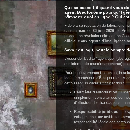
Que se passe-t-il quand vous do
agent IA autonome pour qu'il gèr
n'importe quoi en ligne ? Qui es
Fidèle à sa réputation de laboratoire n
dans la mare ce
23 juin 2026
. Le Prem
proposition révolutionnaire de son Conse
officielle aux agents d'intelligence art
Savoir qui agit, pour le compte d
L'essor de l'IA dite "agentique" (des 
sur Internet de manière autonome) pose u
Pour le gouvernement estonien, la solut
identité numérique d'État pour les IA ag
définissant un cadre strict d'action :
Périmètre d'autorisation :
L'iden
simplement consulter des données
d'effectuer des transactions finan
Responsabilité juridique :
Le sy
entreprise ou une institution, pe
responsabilité légale des actes d