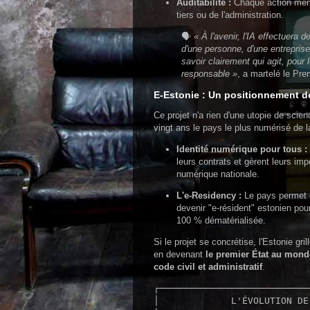
Auditabilité :
Chaque action menée
tiers ou de l'administration.
🗣️
« À l'avenir, l'IA effectuera
d'une personne, d'une entreprise 
savoir clairement qui agit, pour 
responsable »
, a martelé le Pre
E-Estonie : Un positionnement d
Ce projet n'a rien d'une utopie de scienc
vingt ans le pays le plus numérisé de l
Identité numérique pour tous :
leurs contrats et gèrent leurs imp
numérique nationale.
L'e-Residency :
Le pays permet d
devenir "e-résident" estonien pour
100 % dématérialisée.
Si le projet se concrétise, l'Estonie gr
en devenant
le premier État au monde
code civil et administratif
.
┌───────────────────────────
│             L'ÉVOLUTION DE