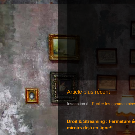
Article plus récent
Inscription à :
Publier les commentaire
Droit & Streaming : Fermeture écl
miroirs déjà en ligne!!