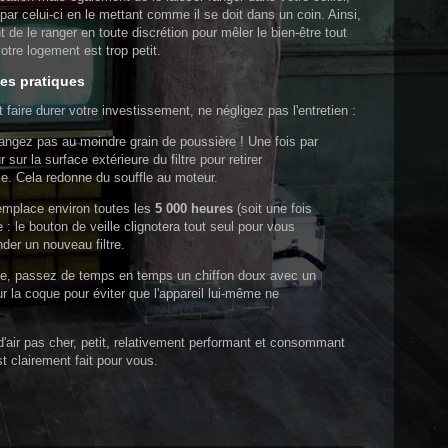
ar celui-ci en le mettant comme il se doit dans un coin. Ainsi,
de le ranger en toute discrétion pour mêler le bien-être tout
tre logement est trop petit.
nes pratiques
t faire durer votre investissement, ne négligez pas l'entretien :
ngez pas au moindre grain de poussière ! Une fois par
sur la surface extérieure du filtre pour retirer
le. Cela redonne du souffle au moteur.
remplace environ toutes les
5 000 heures
(soit une fois
: le bouton de veille clignotera tout seul pour vous
der un nouveau filtre.
ne, passez de temps en temps un chiffon doux avec un
r la coque pour éviter que l'appareil lui-même ne
d'air pas cher, petit, relativement performant et consommant
t clairement fait pour vous.