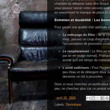
chambre ou débarras sans être bloqué p
vous pouvez lancer votre session avant 
en maximisant le manque de place si vo
Entretien et durabilité : Les bon
Pour garder une qualité d'air optimale e
Le nettoyage du filtre :
Ne le cha
mois, passez un coup d'aspirateur 
l'accumulation de poussière visib
Le remplacement :
Le filtre se 
par an en usage normal). Pratique 
avertir qu'il est temps de comman
L'unité extérieure :
Pour l'hygiè
peu d'eau et de détergent doux su
devienne un nid à poussière.
Donc si vous cherchez un purificateur 
peu, ne cherchez plus car ce produit es
-
avril 20, 2026
Labels:
Domotique