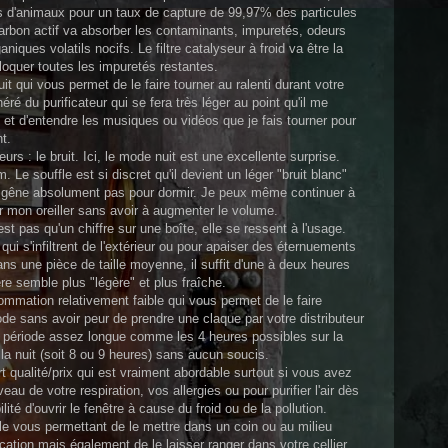
es d'animaux pour un taux de capture de 99,97% des particules
 charbon actif va absorber les contaminants, impuretés, odeurs
ques volatils nocifs. Le filtre catalyseur à froid va être la
bloquer toutes les impuretés restantes.
uit qui vous permet de le faire tourner au ralenti durant votre
ré du purificateur qui se fera très léger au point qu'il me
et d'entendre les musiques ou vidéos que je fais tourner pour
t.
eurs : le bruit. Ici, le mode nuit est une excellente surprise.
 Le souffle est si discret qu'il devient un léger "bruit blanc"
e gêne absolument pas pour dormir. Je peux même continuer à
mon oreiller sans avoir à augmenter le volume.
est pas qu'un chiffre sur une boîte, elle se ressent à l'usage.
qui s'infiltrent de l'extérieur ou pour apaiser des éternuements
ans une pièce de taille moyenne, il suffit d'une à deux heures
e semble plus "légère" et plus fraîche.
sommation relativement faible qui vous permet de le faire
de sans avoir peur de prendre une claque par votre distributeur
 période assez longue comme les 4 heures possibles sur la
la nuit (soit 8 ou 9 heures) sans aucun soucis.
 qualité/prix qui est vraiment abordable surtout si vous avez
 de votre respiration, vos allergies ou pour purifier l'air dès
ité d'ouvrir le fenêtre à cause du froid ou de la pollution.
ille vous permettant de le mettre dans un coin ou au milieu
ication mais également de le laisser ranger dans votre cellier,