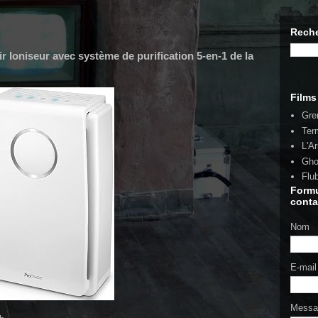
Reche
ir Ioniseur avec système de purification 5-en-1 de la
Films
Gre
Ter
L'A
Gho
Flu
Formu
conta
Nom
E-mai
Mess