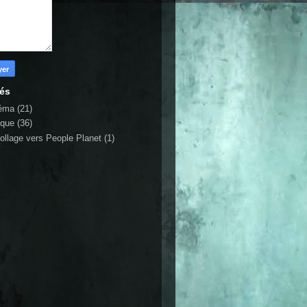
lés
éma
(21)
ique
(36)
ollage vers People Planet
(1)