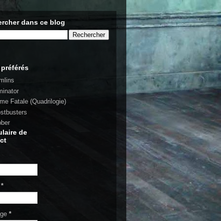
rcher dans ce blog
 préférés
mlins
minator
rme Fatale (Quadrilogie)
stbusters
bber
laire de
ct
l
*
age
*