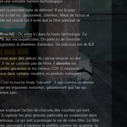
 une véritable barrière technologique :
est la première ligne de défense. Il est là pour
les à l'œil nu : poussières, cheveux, fibres de tissus et
e est crucial car il évite que le filtre principal ne
icacité) :
On entre ici dans la haute technologie. Ce
7%
des micro-particules. On parle ici de l'invisible :
 graminées et phanères d'animaux. Sa précision est de
0,3
vous avez des odeurs de cuisine tenaces ou des
 Il ne se contente pas de filtrer, il
absorbe
les
puretés gazeuses et les fameux COV (Composés
trouve dans certains meubles ou produits ménagers.
C'est la touche finale "sécurité". Il agit comme un dernier
r les impuretés restantes, garantissant que l'air qui
ement sain.
us expliquer l'action de chacune des couches qui sont
ert à capturer les plus grosses particules en suspension dans
nimaux, ce qui sert à prolonger la vie de votre filtre. Le filtre
nes parvenant à traverser le préfiltre comme les acariens, le