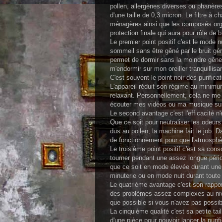
pollen, allergènes diverses ou phanèr
d'une taille de 0,3 micron. Le filtre à
ménagères ainsi que les composés organi
protection finale qui aura pour rôle de 
Le premier point positif c'est le mode n
sommeil sans être gêné par le bruit géné
permet de dormir sans la moindre gêne 
m'endormir sur mon oreiller tranquillisan
C'est souvent le point noir des purificat
L'appareil réduit son régime au minimum.
relaxant. Personnellement, cela ne m
écouter mes vidéos ou ma musique sur 
Le second avantage c'est l'efficacité n'
Que ce soit pour neutraliser les odeurs 
dus au pollen, la machine fait le job. D
de fonctionnement pour que l'atmosphèr
Le troisième point positif c'est sa con
tourner pendant une assez longue pério
que ce soit en mode élevée durant une
minuterie ou en mode nuit durant toute 
Le quatrième avantage c'est son rapport
des problèmes assez complexes au niveau
que possible si vous n'avez pas possibil
La cinquième qualité c'est sa petite ta
d'une pièce pour pouvoir lancer la purif