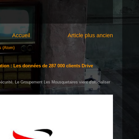
Accueil
Article plus ancien
s (Atom)
tion : Les données de 287 000 clients Drive
écurité, Le Groupement Les Mousquetaires vient d'officialiser