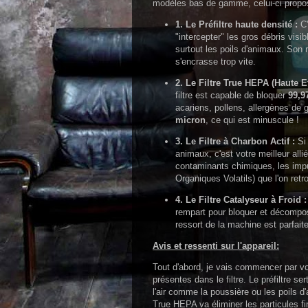
modèles bas de gamme, celui-ci propose
1. Le Préfiltre haute densité :
C'
"intercepter" les gros débris visib
surtout les poils d'animaux. Son rôl
s'encrasse trop vite.
2. Le Filtre True HEPA (Haute Eff
filtre est capable de bloquer
99,9
acariens, pollens, allergènes de
micron
, ce qui est minuscule !
3. Le Filtre à Charbon Actif :
Si 
animaux, c'est votre meilleur allié.
contaminants chimiques, les im
Organiques Volatils) que l'on re
4. Le Filtre Catalyseur à Froid :
rempart pour bloquer et décompose
ressort de la machine est parfait
Avis et ressenti sur l'appareil:
Tout d'abord, je vais commencer par vo
présentes dans le filtre. Le préfiltre s
l'air comme la poussière ou les poils d'a
True HEPA va éliminer les particules fi