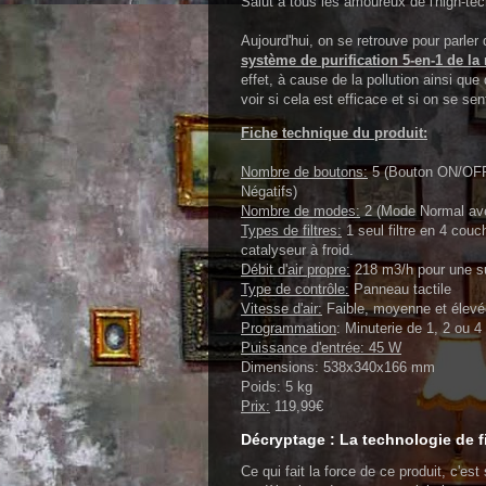
Salut à tous les amoureux de l'high-tec
Aujourd'hui, on se retrouve pour parler
système de purification 5-en-1 de l
effet, à cause de la pollution ainsi qu
voir si cela est efficace et si on se se
Fiche technique du produit:
Nombre de boutons:
5 (Bouton ON/OFF, 
Négatifs)
Nombre de modes:
2 (Mode Normal avec
Types de filtres:
1 seul filtre en 4 couch
catalyseur à froid.
Débit d'air propre:
218 m3/h pour une su
Type de contrôle:
Panneau tactile
Vitesse d'air:
Faible, moyenne et élevée
Programmation
: Minuterie de 1, 2 ou 4
Puissance d'entrée: 45 W
Dimensions: 538x340x166 mm
Poids: 5 kg
Prix:
119,99€
Décryptage : La technologie de fi
Ce qui fait la force de ce produit, c'e