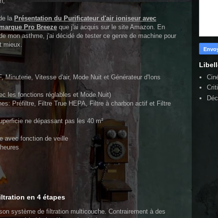
h,
 de la
Présentation du Purificateur d'air ioniseur avec
a marque Pro Breeze
que j'ai acquis sur le site Amazon. En
e de mon asthme, j'ai décidé de tester ce genre de machine pour
nt mieux.
Libel
Cin
Minuterie, Vitesse d'air, Mode Nuit et Générateur d'Ions
Crit
 les fonctions réglables et Mode Nuit)
Déc
es: Préfiltre, Filtre True HEPA, Filtre à charbon actif et Filtre
perficie ne dépassant pas les 40 m²
 avec fonction de veille
 heures
ltration en 4 étapes
st son système de filtration multicouche. Contrairement à des