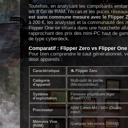
Toutefois, en analysant les composants emba
les 8 Go de RAM, l'écran et les puces réseau
est sans commune mesure avec le Flipper 
à 200 €, les analystes et la communauté des
Flipper One se situera dans une fourchette all
rapprochant des prix des mini-PC haut de ga
de type cyberdeck.
Comparatif : Flipper Zero vs Flipper One
Pour bien comprendre le saut générationnel, vo
deux appareils :
Caractéristique
🐬 Flipper Zero
Catégorie
Multi-outil de poche
d'appareil
(Microcontrôleur)
Système
Firmware propriétaire léger
d'exploitation
(FreeRTOS)
ARM Cortex-M4 / M0+ (Double
Processeur
cœur)
Mémoire Vive
Quelques kilo-octets (SRAM)
(RAM)