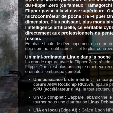
du
Flipper Zero
(ce fameux "Tamagotchi p
Flipper passe à la vitesse supérieure. Oub
microcontrôleur de poche : le
Flipper O
dimension. Plus puissant, plus modulair
l'intelligence artificielle, ce véritable
cyb
directement aux professionnels du pente
réseau.
En phase finale de développement en ce printe
déjà comme l'outil ultime — et le plus controv
Un mini-ordinateur Linux dans la poche
La grande rupture avec le Flipper Zero réside d
Flipper One n'est plus un simple émetteur-réce
ordinateur embarqué complet.
Une puissance brute inédite :
Il embarq
cœurs ARM Rockchip RK3576
, épaulé p
NPU (accélérateur d'IA)
, le tout soutenu
Un OS complet :
L'appareil abandonne le 
tourner sous une distribution
Linux Debia
L'IA en local (Edge AI) :
Grâce à son NPU,