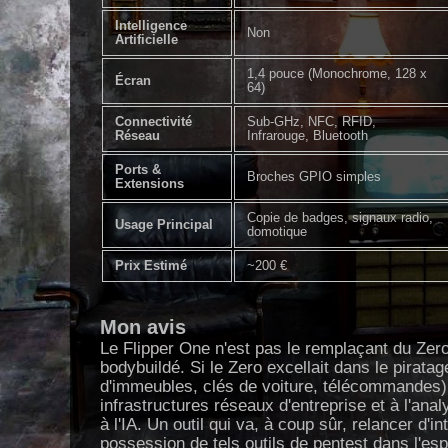
Intelligence
Non
Artificielle
1,4 pouce (Monochrome, 128 x
Écran
64)
Connectivité
Sub-GHz, NFC, RFID,
Réseau
Infrarouge, Bluetooth
Ports &
Broches GPIO simples
Extensions
Copie de badges, signaux radio,
Usage Principal
domotique
Prix Estimé
~200 €
Mon avis
Le Flipper One n'est pas le remplaçant du Zero
bodybuildé. Si le Zero excellait dans le pirata
d'immeubles, clés de voiture, télécommandes),
infrastructures réseaux d'entreprise et à l'a
à l'IA. Un outil qui va, à coup sûr, relancer d'i
possession de tels outils de pentest dans l'esp