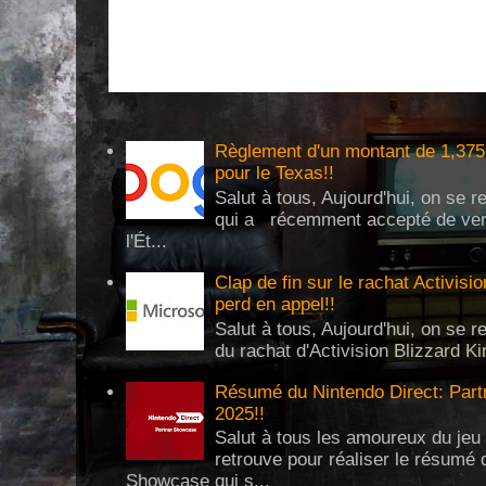
Règlement d'un montant de 1,375 
pour le Texas!!
Salut à tous, Aujourd'hui, on se 
qui a récemment accepté de verse
l'Ét...
Clap de fin sur le rachat Activisi
perd en appel!!
Salut à tous, Aujourd'hui, on se re
du rachat d'Activision Blizzard Ki
Résumé du Nintendo Direct: Partn
2025!!
Salut à tous les amoureux du jeu 
retrouve pour réaliser le résumé 
Showcase qui s...