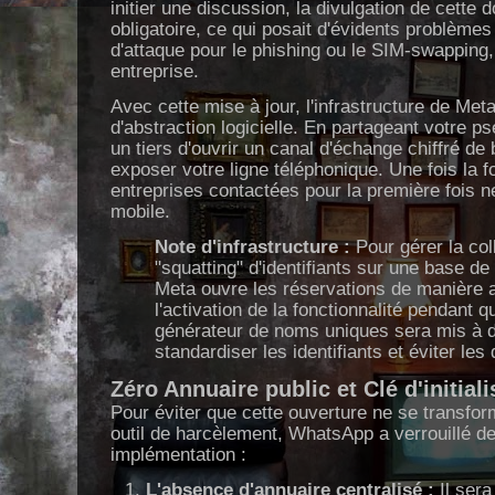
initier une discussion, la divulgation de cette
obligatoire, ce qui posait d'évidents problèmes 
d'attaque pour le phishing ou le SIM-swapping, 
entreprise.
Avec cette mise à jour, l'infrastructure de Met
d'abstraction logicielle. En partageant votre 
un tiers d'ouvrir un canal d'échange chiffré de
exposer votre ligne téléphonique. Une fois la f
entreprises contactées pour la première fois n
mobile.
Note d'infrastructure :
Pour gérer la col
"squatting" d'identifiants sur une base de 3
Meta ouvre les réservations de manière a
l'activation de la fonctionnalité pendant 
générateur de noms uniques sera mis à d
standardiser les identifiants et éviter les
Zéro Annuaire public et Clé d'initial
Pour éviter que cette ouverture ne se transf
outil de harcèlement, WhatsApp a verrouillé d
implémentation :
L'absence d'annuaire centralisé :
Il sera