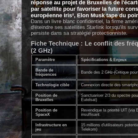
réponse au projet de Bruxelles de l'écar
par satellite pour favoriser la future con
européenne
Iris²
, Elon Musk tape du poin
Dans un livre blanc confidentiel, la firme amé
d'éteindre ses satellites Starlink lorsqu'ils sur
persiste dans sa stratégie protectionniste.
Fiche Technique : Le conflit des fré
(2 GHz)
Paramètre
Spécifications & Enjeux
Bande de
Bande des 2 GHz (Critique pour
fréquences
Technologie cible
Connexion directe des smartpho
Position de
Sanctuariser 2/3 du spectre pour
Bruxelles
Eutelsat)
Position de
Revendique la priorité UIT (via 
SpaceX
insuffisant.
Infrastructure en
15 millions d'utilisateurs poten
jeu
Telekom)