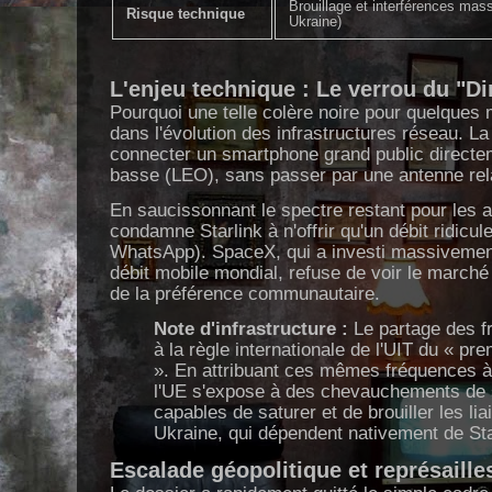
Brouillage et interférences mass
Risque technique
Ukraine)
L'enjeu technique : Le verrou du "Di
Pourquoi une telle colère noire pour quelques
dans l'évolution des infrastructures réseau. 
connecter un smartphone grand public directeme
basse (LEO), sans passer par une antenne rela
En saucissonnant le spectre restant pour les a
condamne Starlink à n'offrir qu'un débit ridicu
WhatsApp). SpaceX, qui a investi massivement
débit mobile mondial, refuse de voir le march
de la préférence communautaire.
Note d'infrastructure :
Le partage des f
à la règle internationale de l'UIT du « pre
». En attribuant ces mêmes fréquences 
l'UE s'expose à des chevauchements de 
capables de saturer et de brouiller les li
Ukraine, qui dépendent nativement de Sta
Escalade géopolitique et représaille