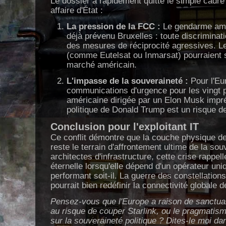
Le dossier a rapidement quitté le simple cadre
affaire d'État :
La pression de la FCC :
Le gendarme amér
déjà prévenu Bruxelles : toute discrimina
des mesures de réciprocité agressives. L
(comme Eutelsat ou Inmarsat) pourraient se
marché américain.
L'impasse de la souveraineté :
Pour l'Eur
communications d'urgence pour les vingt 
américaine dirigée par un Elon Musk imprév
politique de Donald Trump est un risque d
Conclusion pour l'exploitant IT
Ce conflit démontre que la couche physique de
reste le terrain d'affrontement ultime de la so
architectes d'infrastructure, cette crise rappe
éternelle lorsqu'elle dépend d'un opérateur uni
performant soit-il. La guerre des constellation
pourrait bien redéfinir la connectivité globale 
Pensez-vous que l'Europe a raison de sanctuar
au risque de couper Starlink, ou le pragmatisme
sur la souveraineté politique ? Dites-le moi d