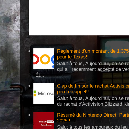
Règlement d'un montant de 1,375 
pour le Texas!!
Salut à tous, Aujourd'hui, on se 
qui a récemment accepté de verse
l'Ét...
Clap de fin sur le rachat Activisi
perd en appel!!
Salut à tous, Aujourd'hui, on se re
du rachat d'Activision Blizzard Ki
Résumé du Nintendo Direct: Partn
2025!!
Salut à tous les amoureux du jeu 