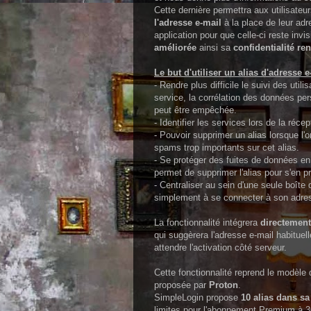
Cette dernière permettra aux utilisate
l'adresse e-mail
à la place de leur adr
application pour que celle-ci reste invis
améliorée
ainsi sa
confidentialité re
Le but d'utiliser un alias d'adresse 
- Rendre plus difficile le suivi des util
service, la corrélation des données pe
peut être empêchée.
- Identifier les services lors de la récep
- Pouvoir supprimer un alias lorsque l'
spams trop importants sur cet alias.
- Se protéger des fuites de données en
permet de supprimer l'alias pour s'en pr
- Centraliser au sein d'une seule boîte 
simplement à se connecter à son adres
La fonctionnalité intégrera
directement
qui suggèrera l'adresse e-mail habituell
attendre l'activation côté serveur.
Cette fonctionnalité reprend le modèle 
proposée par
Proton
.
SimpleLogin propose
10 alias dans sa
limites pour l'abonnement Premium à 3