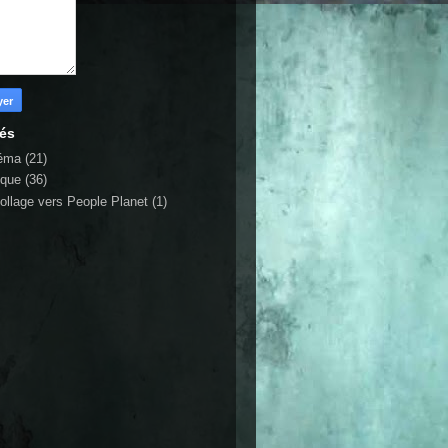
lés
éma
(21)
ique
(36)
ollage vers People Planet
(1)