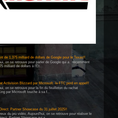
t de 1,375 milliard de dollars de Google pour le Texas!!
'hui, on se retrouve pour parler de Google qui a récemment
 milliard de dollars à l'Ét...
hat Activision Blizzard par Microsoft: la FTC perd en appel!!
ui, on se retrouve pour la fin du feuilleton du rachat
King par Microsoft touche à sa f...
rect: Partner Showcase du 31 juillet 2025!!
eux du jeu vidéo, Aujourd'hui, on se retrouve pour réaliser le
rect: Partner Showcase qui s...