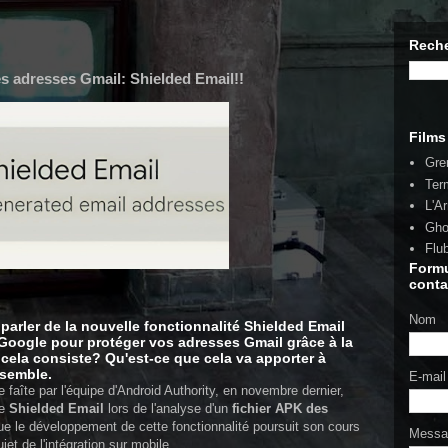
Reche
les adresses Gmail: Shielded Email!!
Films
Gre
Ter
L'A
Gho
Flu
Formu
conta
Nom
parler de la nouvelle fonctionnalité Shielded Email
Google pour protéger vos adresses Gmail grâce à la
i cela consiste? Qu'est-ce que cela va apporter à
nsemble.
E-mai
 faîte par l'équipe d'Android Authority, en novembre dernier,
ée
Shielded Email
lors de l'analyse d'un
fichier APK des
que le développement de cette fonctionnalité poursuit son cours
Mess
jet de l'intégration sur mobile.