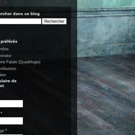
rcher dans ce blog
 préférés
mlins
minator
rme Fatale (Quadrilogie)
stbusters
bber
laire de
ct
l
*
age
*