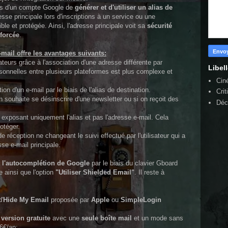
urs d'un compte Google de
générer et d'utiliser un alias de
esse principale lors d'inscriptions à un service ou une
ible et protégée. Ainsi, l'adresse principale voit sa
sécurité
nforcée
.
e-mail offre les avantages suivants:
isateurs grâce à l'association d'une adresse différente par
Libel
rsonnelles entre plusieurs plateformes est plus complexe et
Cin
tion d'un e-mail par le biais de l'alias de destination.
Crit
on souhaite se désinscrire d'une newsletter ou si on reçoit des
Déc
 exposant uniquement l'alias et pas l'adresse e-mail. Cela
otéger.
de réception ne changeant le suivi effectué par l'utilisateur qui a
se e-mail principale.
 l'autocomplétion de Google
par le biais du clavier Gboard
e ainsi que l'option
"Utiliser Shielded Email"
. Il reste à
d'
Hide My Email
proposée par
Apple
ou
SimpleLogin
 version gratuite
avec une
seule boîte mail
et un mode sans
6€/an: