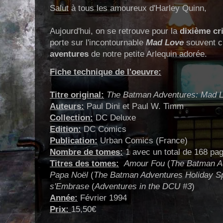
Salut à tous les amoureux d'Harley Quinn,
Aujourd'hui, on se retrouve pour la
dixième cr
porte sur l'incontournable
Mad Love
souvent c
aventures
de notre petite Arlequin adorée.
Fiche technique de l'oeuvre:
Titre original:
The Batman Adventures: Mad 
Auteurs:
Paul Dini et Paul W. Timm
Collection:
DC Deluxe
Edition:
DC Comics
Publication:
Urban Comics (France)
Nombre de tomes:
1 avec un total de 168 pa
Titres des tomes:
Amour Fou
(
The Batman A
Papa Noël
(
The Batman Adventures Holiday Sp
s'Embrase
(
Adventures in the DCU #3
)
Année:
Février 1994
Prix:
15,50€