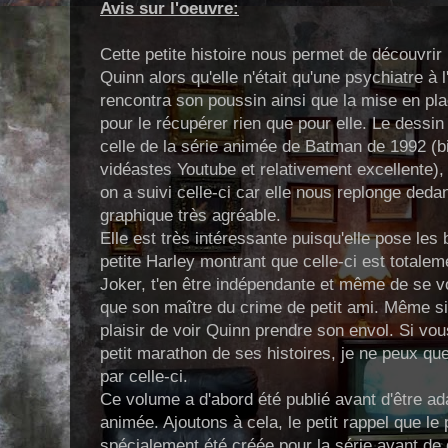
Avis sur l'oeuvre:
Cette petite histoire nous permet de découvrir l
Quinn alors qu'elle n'était qu'une psychiatre à 
rencontra son poussin ainsi que la mise en pl
pour le récupérer rien que pour elle. Le dessi
celle de la série animée de Batman de 1992 (
vidéastes Youtube et relativement excellente),
on a suivi celle-ci car elle nous replonge de
graphique très agréable.
Elle est très intéressante puisqu'elle pose les
petite Harley montrant que celle-ci est totalem
Joker, t'en être indépendante et même de se vo
que son maître du crime de petit ami. Même si l'
plaisir de voir Quinn prendre son envol. Si vo
petit marathon de ses histoires, je ne peux q
par celle-ci.
Ce volume a d'abord été publié avant d'être ad
animée. Ajoutons à cela, le petit rappel que l
spécialement été créée pour la série avant de