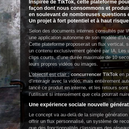
Inspirée de TikTok, cette plateforme pour
façon dont nous consommons et produis
en soulevant de nombreuses questions ét
Un projet à fort potentiel et à haut risque
Selon des documents internes consultés par W
une application autonome de son modèle d’IA d
Cette plateforme proposerait un flux vertical,
un contenu exclusivement généré par IA. Les ut
clips courts, d’une durée maximale de 10 secon
leurs propres vidéos ou images.
L’objectif est clair :
concurrencer TikTok
en p
d’interagir avec la vidéo, mais entièrement au
lancé ce produit en interne, et les retours sont
l’utilisant si intensément que cela pourrait nuir
Une expérience sociale nouvelle générat
Le concept va au-delà de la simple génération d
offrir un flux personnalisé, un système de rec
que des fonctionnalités classiques des réseau